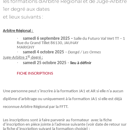
les formations d’Arbitre Régional et de Juge-Arbitre
1er degré aux dates
et lieux suivants :
Arbitre Régional :
·
samedi 6 septembre 2025 –
Salle du Futuro Val Vert TT – 1
Rue du Grand Tillet 86130, JAUNAY
MARIGNY
·
samedi 4 octobre 2025
–
Dangé / Les Ormes
er
Juge-Arbitre 1
degré :
·
samedi 25 octobre 2025
–
lieu à définir
FICHE INSCRIPTIONS
Une personne peut s’inscrire à la
formation
JA1 et
AR
si elle n’a aucun
diplôme d’arbitrage ou uniquement à la
formation
JA1 si elle est déjà
reconnue Arbitre Régional par la FFTT.
Les inscriptions sont à faire parvenir au formateur avec la fiche
d’inscription en pièce jointe
à l’adresse suivante (voir date de retour sur
la fiche d’inscription suivant la formation choisie) :